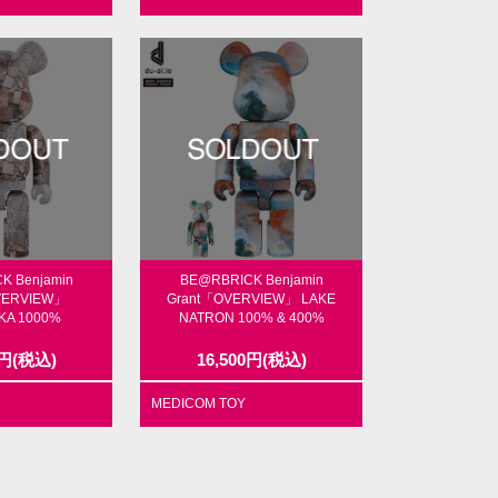
K Benjamin
BE@RBRICK Benjamin
VERVIEW」
Grant「OVERVIEW」 LAKE
KA 1000%
NATRON 100% & 400%
円
(税込)
16,500
円
(税込)
MEDICOM TOY