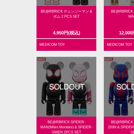
BE@RBRICK チェンソーマン &
BE@RBRICK 
ボム 2 PCS SET
WA
4,950
円
(税込)
12,000
MEDICOM TOY
MEDICOM TOY
BE@RBRICK SPIDER-
BE@RBRICK 
MAN(Miles Morales) & SPIDER-
2099 & SPIDE
GWEN 2PCS SET
S