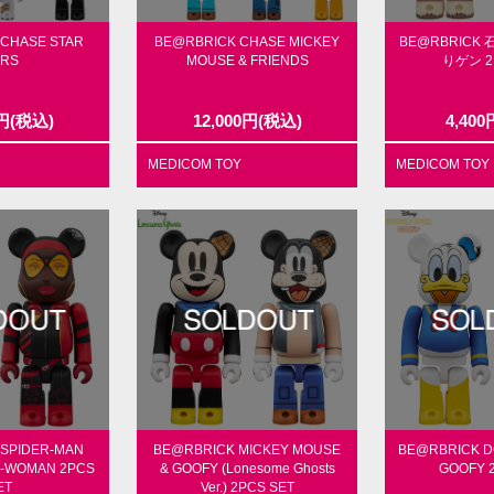
CHASE STAR
BE@RBRICK CHASE MICKEY
BE@RBRICK
RS
MOUSE & FRIENDS
りゲン 2
円
(税込)
12,000
円
(税込)
4,400
MEDICOM TOY
MEDICOM TOY
SPIDER-MAN
BE@RBRICK MICKEY MOUSE
BE@RBRICK D
R-WOMAN 2PCS
& GOOFY (Lonesome Ghosts
GOOFY 
ET
Ver.) 2PCS SET