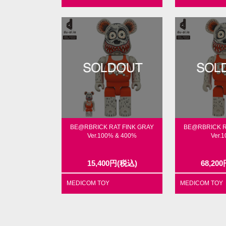
BE@RBRICK RAT FINK GRAY
BE@RBRICK R
Ver.100% & 400%
Ver.
15,400
円
(税込)
68,200
MEDICOM TOY
MEDICOM TOY