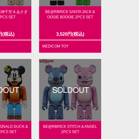
 石神千空 & あさぎ
BE@RBRICK SANTA JACK &
PCS SET
OOGIE BOOGIE 2PCS SET
円
(税込)
3,520
円
(税込)
MEDICOM TOY
ONALD DUCK &
BE@RBRICK STITCH & ANGEL
2PCS SET
2PCS SET