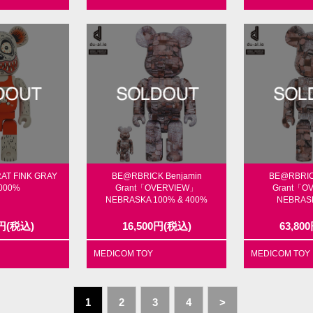
AT FINK GRAY
BE@RBRICK Benjamin
BE@RBRIC
1000%
Grant「OVERVIEW」
Grant「O
NEBRASKA 100% & 400%
NEBRAS
円
(税込)
16,500
円
(税込)
63,800
MEDICOM TOY
MEDICOM TOY
1
2
3
4
>