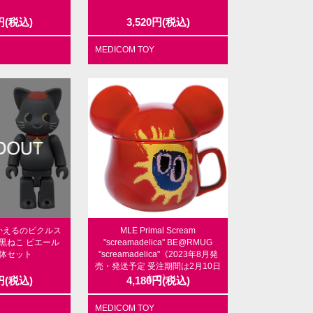
円
(税込)
3,520
円
(税込)
MEDICOM TOY
K かえるのピクルス
MLE Primal Scream
K 黒ねこ ピエール
"screamadelica" BE@RMUG
 2体セット
"screamadelica"《2023年8月発
売・発送予定 受注期間は2月10日
まで》
円
(税込)
4,180
円
(税込)
MEDICOM TOY