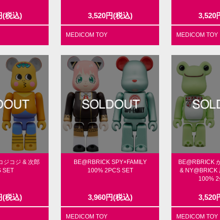
円
(税込)
3,520
円
(税込)
3,520
MEDICOM TOY
MEDICOM TOY
 コジコジ & 次郎
BE@RBRICK SPY×FAMILY
BE@RBRIC
 SET
100% 2PCS SET
& NY@BRIC
100%
円
(税込)
3,960
円
(税込)
3,520
MEDICOM TOY
MEDICOM TOY