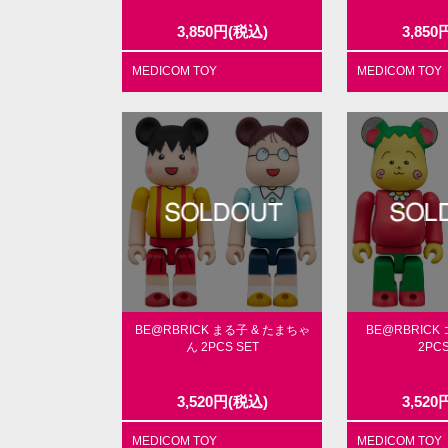
3,850
円
(税込)
3,850
MEDICOM TOY
MEDICOM TOY
BE@RBRICK まる子 & たまちゃ
BE@RBRICK
ん 2PCS SET
2PCS
3,520
円
(税込)
3,520
MEDICOM TOY
MEDICOM TOY