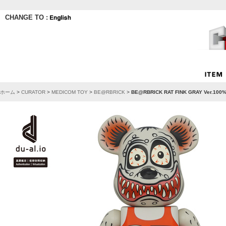
CHANGE TO :
ホーム
>
CURATOR
>
MEDICOM TOY
>
BE@RBRICK
>
BE@RBRICK RAT FINK GRAY Ver.100%