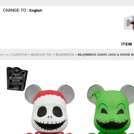
CHANGE TO :
ホーム
>
CURATOR
>
MEDICOM TOY
>
BE@RBRICK
>
BE@RBRICK SANTA JACK & OOGIE B