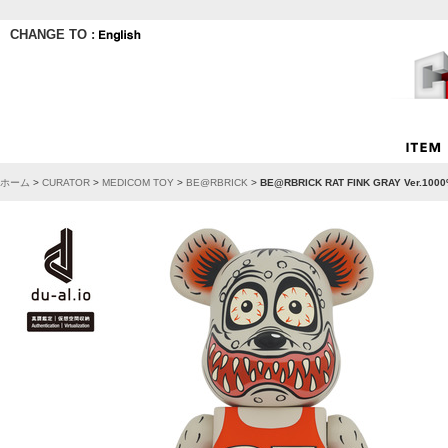
CHANGE TO :
ホーム
>
CURATOR
>
MEDICOM TOY
>
BE@RBRICK
>
BE@RBRICK RAT FINK GRAY Ver.100