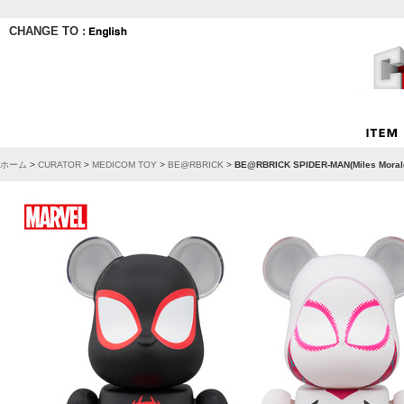
CHANGE TO :
ホーム
>
CURATOR
>
MEDICOM TOY
>
BE@RBRICK
>
BE@RBRICK SPIDER-MAN(Miles Moral