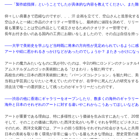
――「製作総指揮」ということでしたが具体的な内容を教えてください。また難
仰々しい肩書きで恐縮なのですが、、、汗 企画を立てて、空山さんと造形化す
空山さんと一緒に作品のクオリティー管理をし、最終的に値段を決めて、リリ
最も重要なことは空山作品として成立させるためのクオリティー管理です。
長年お付き合いのある国内の工房にお願いをしましたので、その点は自信を持っ
――大学で美術史を学ぶなど当時既に将来の方向性が見定められているように感
アートや絵に惹かれるきっかけなどがあったのでしょうか？ またきっかけにな
アートの魔力みたいなものに気が付いたのは、中2の時にロンドンのナショナル
アムステルダムのゴッホ美術館にある「ひまわり」を観た時です。
高校生の時に日本の西洋美術館に来た「バーンズコレクション」を観た時に、美
当初は学芸員になりたいと考えていたのですが、在学中に死んだ人の研究をする
消去法で唯一の選択肢として残ったのがギャラリーだったのです。
――渋谷の他に香港にギャラリーをオープンしたり、数多くの海外のギャラリーと
海外と日本のそれぞれのアートに対する違いやこれからこうあってほしいなどあ
アートが重要である理由は、特に多様性という価値を生み出すにあたって、20
そして、そのことの価値に気付いた西洋文化がいち早くそれを学問とビジネスに
そのため、西洋文化圏では、アートの担う役割をそれぞれの社会がきちんと共用
日本の美術を取り巻く環境が非常に偏っている最も大きな理由は、歴史背景の違