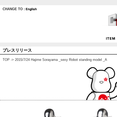
CHANGE TO :
プレスリリース
TOP
-> 2015/7/24 Hajime Sorayama _sexy Robot standing model _A