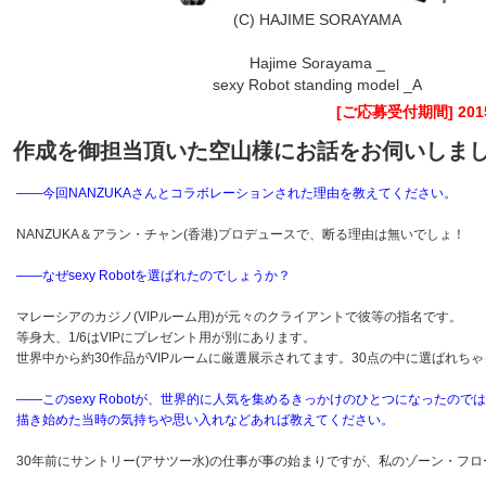
(C) HAJIME SORAYAMA
Hajime Sorayama _
sexy Robot standing model _A
[
ご応募
受付期間] 201
作成を御担当頂いた空山様にお話をお伺いしま
――今回NANZUKAさんとコラボレーションされた理由を教えてください。
NANZUKA＆アラン・チャン(香港)プロデュースで、断る理由は無いでしょ！
――なぜsexy Robotを選ばれたのでしょうか？
マレーシアのカジノ(VIPルーム用)が元々のクライアントで彼等の指名です。
等身大、1/6はVIPにプレゼント用が別にあります。
世界中から約30作品がVIPルームに厳選展示されてます。30点の中に選ばれち
――このsexy Robotが、世界的に人気を集めるきっかけのひとつになったので
描き始めた当時の気持ちや思い入れなどあれば教えてください。
30年前にサントリー(アサツー水)の仕事が事の始まりですが、私のゾーン・フ