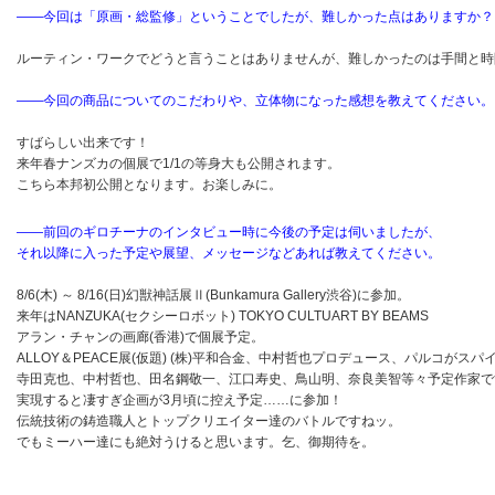
――今回は「原画・総監修」ということでしたが、難しかった点はありますか？
ルーティン・ワークでどうと言うことはありませんが、難しかったのは手間と時
――今回の商品についてのこだわりや、立体物になった感想を教えてください。
すばらしい出来です！
来年春ナンズカの個展で1/1の等身大も公開されます。
こちら本邦初公開となります。お楽しみに。
――前回のギロチーナのインタビュー時に今後の予定は伺いましたが、
それ以降に入った予定や展望、メッセージなどあれば教えてください。
8/6(木) ～ 8/16(日)幻獣神話展Ⅱ(Bunkamura Gallery渋谷)に参加。
来年はNANZUKA(セクシーロボット) TOKYO CULTUART BY BEAMS
アラン・チャンの画廊(香港)で個展予定。
ALLOY＆PEACE展(仮題) (株)平和合金、中村哲也プロデュース、パルコがスパ
寺田克也、中村哲也、田名鋼敬一、江口寿史、鳥山明、奈良美智等々予定作家で
実現すると凄すぎ企画が3月頃に控え予定……に参加！
伝統技術の鋳造職人とトップクリエイター達のバトルですねッ。
でもミーハー達にも絶対うけると思います。乞、御期待を。