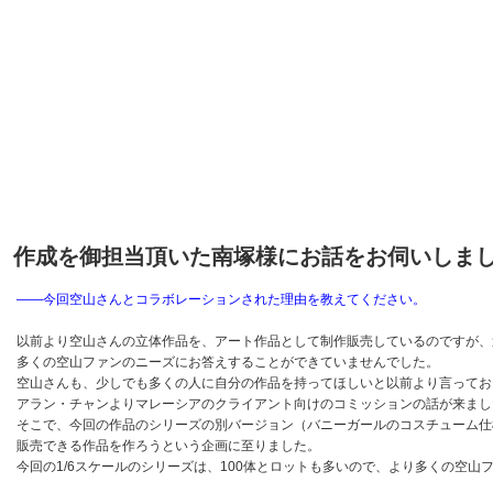
作成を御担当頂いた南塚様にお話をお伺いしま
――今回空山さんとコラボレーションされた理由を教えてください。
以前より空山さんの立体作品を、アート作品として制作販売しているのですが、
多くの空山ファンのニーズにお答えすることができていませんでした。
空山さんも、少しでも多くの人に自分の作品を持ってほしいと以前より言ってお
アラン・チャンよりマレーシアのクライアント向けのコミッションの話が来まし
そこで、今回の作品のシリーズの別バージョン（バニーガールのコスチューム仕様）
販売できる作品を作ろうという企画に至りました。
今回の1/6スケールのシリーズは、100体とロットも多いので、より多くの空